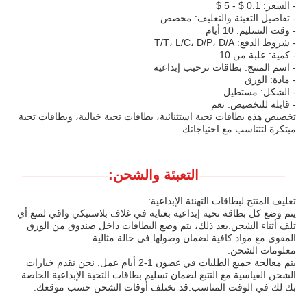
- السعر: 0.1 $ - 5 $
- تفاصيل التعبئة والتغليف: مخصص
- وقت التسليم: 10 أيام
- شروط الدفع: T/T، L/C، D/P، D/A
- كمية: علبة من 10
- اسم المنتج: بطاقات ترحيب إبداعية
- مادة: الورق
- الشكل: مستطيل
- قابلة للتخصيص: نعم
تخصيص هذه بطاقات تحية استثنائية، بطاقات تحية خيالية، وبطاقات تحية
مبتكرة لتتناسب مع احتياجاتك.
التعبئة والشحن:
تغليف المنتج لبطاقات التهنئة الإبداعية:
يتم وضع كل بطاقة تحية إبداعية بعناية في غلاف بلاستيكي واقي لمنع أي
تلف أثناء الشحن.بعد ذلك، يتم وضع البطاقات داخل صندوق من الورق
المقوى مع مواد كافية لضمان وصولها في حالة مثالية.
معلومات الشحن:
يتم معالجة جميع الطلبات في غضون 1-2 أيام عمل. نحن نقدم خيارات
الشحن القياسية مع التتبع لضمان تسليم بطاقات التحية الإبداعية الخاصة
بك لك في الوقت المناسب.قد تختلف أوقات الشحن حسب موقعك.