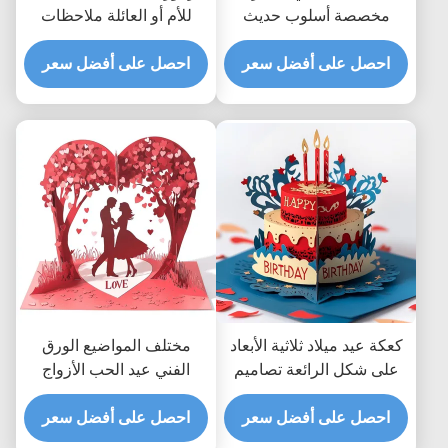
مخصصة أسلوب حديث
للأم أو العائلة ملاحظات
لتحياتك المهنية
شكر متقدمة بطاقات تصميم
احصل على أفضل سعر
احصل على أفضل سعر
جديدة مع مكان فارغ في
الداخل للرسائل الشخصية
كعكة عيد ميلاد ثلاثية الأبعاد
مختلف المواضيع الورق
على شكل الرائعة تصاميم
الفني عيد الحب الأزواج
مختلفة لبطاقات تحية
بطاقات تحياتي مصنوعة من
مبتكرة حديثة ومبتكرة
احصل على أفضل سعر
الورق
احصل على أفضل سعر