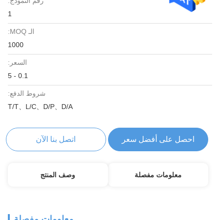
رقم النموذج:
1
الـ MOQ:
1000
السعر:
0.1 - 5
شروط الدفع:
T/T、L/C、D/P、D/A
احصل على أفضل سعر
اتصل بنا الآن
معلومات مفصلة
وصف المنتج
معلومات مفصلة