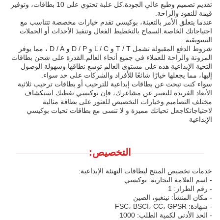
تقديم تصميم وطبع عالي الجودة.كل علبة تحتوي على 10 بطاقات، وتوفير
قيمة للنقود والراحة.
عندما يتعلق الأمر بالتعبئة، بوكيسي تقدم خيارات مخصصة تتناسب مع
احتياجاتك الخاصة.السماح بالتخطيط الفعال وتنفيذ الأحداث أو الحملات
التسويقية.
شروط الدفع المقبولة تشمل T / T و L / C و D / P و D / A ، مما يوفر
المرونة والراحة للعملاء في جميع أنحاء العالم.القدرة على شحن بطاقات
التحية الإبداعية هذه على مستوى العالم توسع نطاقها وسهولة الوصول
إليها، مما يجعلها خيارًا شائعًا للأفراد والشركات على حد سواء.
سواء كنت تبحث عن بطاقات إبداعية للترحيب أو بطاقات ترحيب ثلاثية
الأبعاد الفريدة للتعبير عن مشاعرك، فإن بوكيسي تغطيك.استكشاف
مختلف التصاميم وخيارات التخصيص للعثور على بطاقة مثالية
لاحتياجاتكاجعل تحياتك مميزة و لا تنسى مع بطاقات تحيات بوكيسي
الإبداعية
التخصيص:
خدمات تخصيص المنتج لبطاقات التهنئة الإبداعية:
- اسم العلامة التجارية: بوكيسي
- رقم الطراز: 1
- مكان المنشأ: نينغبو، الصين
- شهادة: FSC، BSCI، CC، GPSR
- الحد الأدنى لكمية الطلب: 1000