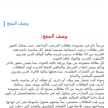
وصف المنتج
وصف المنتج:
مرحباً بكم في مجموعة بطاقات الترحيب الإبداعية، حيث يمكنك العثور
على بطاقات ترحيب استثنائية مصممة لجعل كل مناسبة خاصة.هذه
الحزمة من 10 بطاقات ترحيب فريدة مثالية لأولئك الذين يقدرون
الأسلوب الحديث والمواد عالية الجودة.
كل بطاقة مصنوعة من مواد ورقية عالية الجودة، مما يضمن شعور فاخر
ودائم سيثير إعجاب المرسل والمتلقي.النمط الحديث لهذه البطاقات
يميزها عن الخيارات التقليدية، مما يجعلها مثالية للأفراد الذين يقدرون
التصميم المعاصر والإبداع.
سواء كنت تحتفل بعيد ميلاد، أو ذكرى، أو عطلة، أو أي مناسبة خاصة
أخرى، هذه البطاقات الإبداعية للترحيب بالتأكيد سوف تنقل رسالتك
بأسلوب وأناقة.حزمة من 10 بطاقات يسمح لك أن يكون لديك مجموعة
متنوعة من الخيارات في متناول اليد في مناسبات مختلفةلضمان أن يكون
لديك دائما البطاقة المثالية جاهزة.
وزن هذه البطاقات مخصص، مما يمنحهم شعورًا ملموسًا يعبر عن جودتها
وصناعتها.سوف تلاحظ فورا الاهتمام بالتفاصيل والعناية التي دخلت في