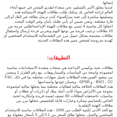
إنشائها.
عندما يتعلق الأمر بالتسليم، نحن سعداء لتقديم الشحن في جميع أنحاء
العالم لراحة الخاص بك.يمكنك طلب بطاقات التهنئة الاستثنائية هذه
وتسليمها مباشرة إلى عتبة منزلكسواء كنت ترسل بطاقة عبر البلاد أو إلى
قارة مختلفة، ونحن نضمن أن يأتي طلبك بأمان وفي الوقت المحدد.
اجعلوا كل مناسبة لا تنسى مع بطاقات التهنئة الإبداعيةاطلبي حزمة من
10 بطاقات ترحيب فريدة من نوعها اليوم وتجربي فرحة إرسال واستقبال
بطاقات مصممة بشكل جميل تبرز عن البقيةمثالية للاستخدام الشخصي أو
كهدية مدروسة لشخص مميز هذه البطاقات الحديثة
التطبيقات:
بطاقات تحية بوكيسي الإبداعية هي منتجات متعددة الاستخدامات مناسبة
لمجموعة واسعة من المناسبات والسيناريوهات. مع رقم الطراز 1 ومصدر
من نينغبو، الصين،هذه البطاقات تحمل شهادات مختلفة بما في ذلك FSC،
BSCI ، CC ، و GPSR ، وضمان جودتها واستدامتها.
هذه البطاقات الخلاقة مثالية لفعاليات مختلفة مما يجعلها مثالية لمجموعة
متنوعة من الأغراض سواء كانت أعياد ميلاد أو ذكريات أو عطلات أو
مناسبات خاصةهذه البطاقات 3D تضيف لمسة فريدة وابتكارية لتحية
الخاص بكتصاميم مبتكرة وخيارات قابلة للتخصيص تجعلها تبرز بين
بطاقات التهنئة التقليدية.
مع الحد الأدنى لكمية الطلب من 1000 ، هذه البطاقات مناسبة للاستخدام
الشخصي والعمل. يجعلها نطاق السعر من 0.1 إلى 5 بأسعار معقولة مع