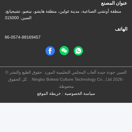
عنوان المصنع
منطقة أوتشي الصناعية، مدينة غولين، منطقة هايشو، نينغبو، تشيجيانغ،
الصين: 315000
الهاتف
86-0574-88169457
الصين جودة جيدة ألعاب المجلس التعليمية المورد. حقوق الطبع والنشر ©
-2026 Ningbo Bokesi Culture Technology Co., Ltd. . كل الحقوق
محفوظة.
سياسة الخصوصية
|
خريطة الموقع