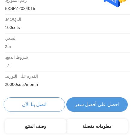
رقم النموذج:
BKSPZ2024015
الـ MOQ:
100sets
السعر:
2.5
شروط الدفع:
T/T
القدرة على التوريد:
20000sets/month
احصل على أفضل سعر
اتصل بنا الآن
معلومات مفصلة
وصف المنتج