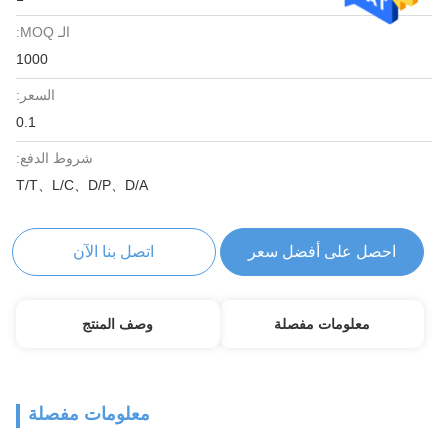
الـ MOQ:
1000
السعر:
0.1
شروط الدفع:
T/T、L/C、D/P、D/A
احصل على أفضل سعر
اتصل بنا الآن
معلومات مفصلة
وصف المنتج
معلومات مفصلة