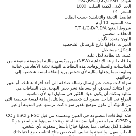
شهادة: FSC,BSCI,CC,GPSR
الحد الأدنى لكمية الطلب: 1000
السعر: 01
تفاصيل التعبئة والتغليف: حسب الطلب
مدة التسليم: 10 أيام
شروط الدفع: T/T،L/C،D/P،D/A
المغلف: متضمن
اللون: متعدد الألوان
الميزات: داخلها فارغ للرسائل الشخصية
الشكل: مستطيل
كمية: 15 بطاقة لكل علبة
بطاقات التهنئة الإبداعية (NEW) من بوكيسي مثالية لمجموعة متنوعة من
المناسبات والسيناريوهات. هذه البطاقات التهنئة ثلاثية الأبعاد هي خيالية
وملهمة،مما يجعلها مثالية لأي شخص يريد إضافة لمسة شخصية إلى
رسالتهم.
سواء كنت تبحث عن إرسال رسالة صادقة إلى أحد أفراد عائلتك، أو تعبير
عن امتنانك لصديق، أو ببساطة نشر بعض البهجة، هذه البطاقات هي
مثالية.يمكنك أن يكون لديك الكثير في متناول اليد لأي مناسبة.
الفراغ في الداخل يسمح لك بتخصيص رسالتك، إضافة لمسة شخصية التي
من المؤكد أن تكون موضع تقدير.سواء كنت ترسلها عبر المدينة أو عبر
البلاد.
هذه البطاقات المصنوعة في الصين ومعتمدة من قبل FSC و BSCI و CC
و GPSR، مما يضمن أنها صديقة للبيئة ومنتجة بمسؤولية.والسعر هو 0
فقط.1 لكل بطاقة، مما يجعلها خيارًا بأسعار معقولة لأي شخص.
الطلب سهل، والتعبئة والتغليف المخصص متاح لتتناسب مع احتياجاتك.