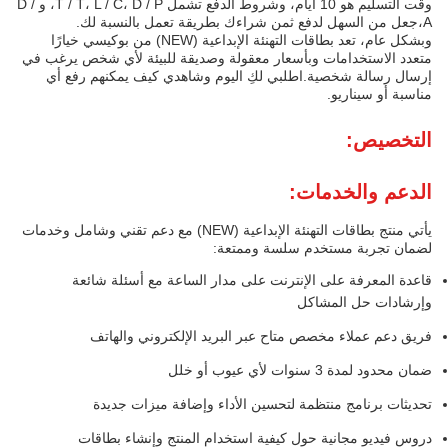
وقت التسليم هو 10 أيام، وشروط الدفع تشمل T / T، L / C، D / P، و D /
A،جعل من السهل لدفع ثمن شراءك بطريقة تعمل بالنسبة لك.
وبشكل عام، تعد بطاقات التهنئة الإبداعية (NEW) من بوكيسي خيارًا
متعدد الاستخدامات وبأسعار معقولة وصديقة للبيئة لأي شخص يرغب في
إرسال رسالة شخصية.اطلبي لكِ اليوم وشاهدي كيف يمكنهم رفع أي
مناسبة أو سيناريو.
التخصيص:
الدعم والخدمات:
يأتي منتج بطاقات التهنئة الإبداعية (NEW) مع دعم تقني وشامل وخدمات
لضمان تجربة مستخدم سلسة وممتعة:
قاعدة المعرفة على الإنترنت على مدار الساعة مع أسئلة شائعة
وإرشادات حل المشاكل
فريق دعم عملاء مخصص متاح عبر البريد الإلكتروني والهاتف
ضمان محدود لمدة 3 سنوات لأي عيوب أو خلل
تحديثات برنامج منتظمة لتحسين الأداء وإضافة ميزات جديدة
دروس فيديو مجانية حول كيفية استخدام المنتج وإنشاء بطاقات