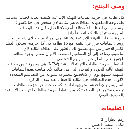
وصف المنتج:
كل بطاقة في حزمة بطاقات التهنئة الإبداعية صُنعت بعناية لجلب ابتسامة
على وجه المتلقيهذه البطاقات هي مثالية لأي شخص في حياتكسواءً
أرسلتهم إلى العائلة، الأصدقاء، أو زملاء العمل، فإن هذه البطاقات
الملهمة ستترك بالتأكيد انطباعاً دائمًا.
حزمة بطاقات التهنئة الإبداعية (NEW) هي أمر لا بد منه لأي شخص يحب
إرسال بطاقات تبرز عن البقية. مع 15 بطاقة في كل حزمة، سيكون لديك
الكثير للاختيار من بينها،تسمح لك بالعثور على بطاقة مثالية لأي
مناسبةبالإضافة إلى أن التصاميم المتعددة الألوان تضمن وجود بطاقة
للجميع بغض النظر عن أسلوبهم الشخصي
باختصار، حزمة بطاقات التهنئة الإبداعية (NEW) هي مجموعة من بطاقات
التهنئة عالية الجودة والفريدة التي هي مثالية لأي مناسبة.هذه البطاقات
الملهمة ستبهج يوم أي شخصمع مجموعة متنوعة من التصاميم المتعددة
الألوان، هذه البطاقات هي مثالية للاحتفال بعيد ميلاد، الذكرى
السنوية،وتهنئ أحدهم بتخرجهملذا، إذا كنت تبحث عن حزمة بطاقات
ترحيب ستبرز عن البقية، تأكد من التقاط حزمة بطاقات الترحيب الإبداعية
(الجديدة) اليوم!
التطبيقات:
رقم الطراز: 1
مكان المنشأ: الصين