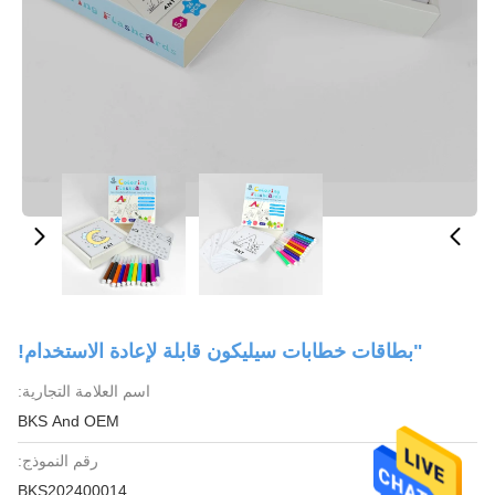
"بطاقات خطابات سيليكون قابلة لإعادة الاستخدام!
اسم العلامة التجارية:
BKS And OEM
رقم النموذج:
BKS202400014