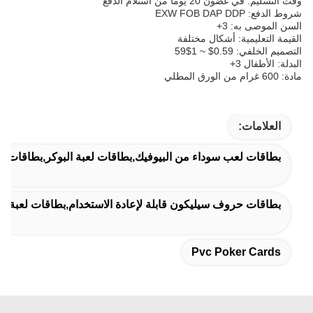
وقت التسليم: في غضون 20 يوما من استلام الدفع
شروط الدفع: EXW FOB DAP DDP
السن الموصى به: 3+
القيمة التعليمية: أشكال مختلفة
التصميم الخلفي: 0.59$ ~ 1$59
البدلة: الأطفال 3+
مادة: 600 غرام من الورق المطلي
العلامات:
بطاقات لعب سوداء من البيوفيك,بطاقات لعبة البوكر,بطاقات الب
بطاقات حروف سيليكون قابلة لإعادة الاستخدام,بطاقات لعبة تعل
Pvc Poker Cards