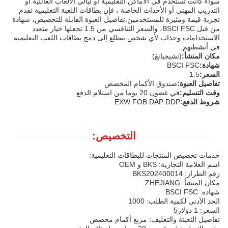
سواء كانت تستخدم في الأماكن التعليمية أو ليالي الألعاب العائلية أو
التدريب المهني أو الأحداث الخاصة ، فإن بطاقات اللعبة التعليمية تقدم
تجربة قيمة ومثيرة للمستخدمين.تفاصيل العبوة القابلة للتخصيص، شهادة
من قبل BSCI FSC، والسعر التنافسي من 1.5 تجعلها خيار متعدد
الاستخدامات وجذاب لأي شخص يتطلع إلى دمج بطاقات اللعب التعليمية
في أنشطتهم.
مكان المنشأ:
(تشيجيانغ)
شهادة:
BSCI FSC
السعر:
1.5
تفاصيل العبوة:
صندوق الأكمام المخصص
وقت التسليم:
في غضون 20 يوما من استلام الدفع
شروط الدفع:
EXW FOB DAP DDP
التخصيص:
خدمات تخصيص المنتجات للبطاقات التعليمية:
اسم العلامة التجارية: BKS و OEM
رقم الطراز: BKS202400014
مكان المنشأ: ZHEJIANG
شهادة: BSCI FSC
الحد الأدنى لكمية الطلب: 1000
السعر: 1 دولار5
تفاصيل التعبئة والتغليف: مربع أكمام مخصص