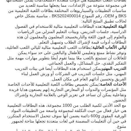
بطاقات اللعب التعليمية هي أدوات متعددة الاستخدامات يمكن استخدامها
في مجموعة متنوعة من الإعدادات، مما يجعلها مناسبة للعديد من
مناسبات التطبيقات والسيناريوهات المختلفة.بطاقات اللعبة التعليمية من
BKS و OEM، رقم النموذج BKS202400014 ، مناسبة بشكل خاص
لحالات تطبيق المنتج التالية:
البيئة التعليمية:
هذه البطاقات التعليمية مثالية للاستخدام في الفصول
الدراسية، جلسات التدريس، وبيئات التعليم المنزلي.من الرياضيات
والعلوم إلى فنون اللغة والتاريخسيجد المعلمون والمعلمون أن هذه
البطاقات أدوات قيمة لإشراك الطلاب وتسهيل التعلم.
ليالي الألعاب العائلية:
بطاقات اللعب التعليمية مثالية لليالي اللعب العائلية،
وتوفر نشاط ممتع وتعليمي للأطفال والبالغين على حد سواء.يمكن
للعائلات أن تستمتع باللعب معًا بينما تقوم أيضًا بتطوير مهارات مهمة مثل
التفكير النقدي، حل المشاكل، والعمل الجماعي.
التدريب المهني
ويمكن استخدام هذه البطاقات أيضا في بيئات التدريب
المهني، مثل جلسات التدريب في الشركات أو ورش العمل لبناء
الفريق.وتحسين أدائهم العام في مكان العمل.
الأحداث الخاصة:
يمكن تخصيص بطاقات اللعبة التعليمية للأحداث الخاصة
مثل المؤتمرات والندوات أو المعارض التجارية.إنهم يصنعون هدايا فريدة
وتفاعلية يمكن أن تساعد في تعزيز الوعي بالعلامة التجارية وإشراك
الحضور.
مع الحد الأدنى لكمية الطلب من 1000 مجموعة، هذه البطاقات التعليمية
هي خيار فعال من حيث التكلفة لمجموعة واسعة من التطبيقات.المواد
الورقية المقوى 600g دائمة يضمن أنها سوف تتحمل الاستخدام المتكرر،
في حين أن التعليمات المضمنة في لغات متعددة تجعلها متاحة لجمهور
متنوع.