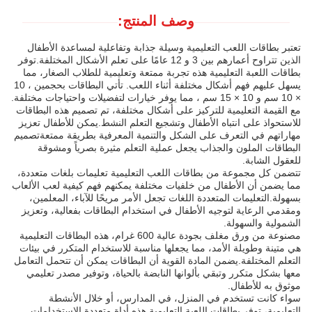
وصف المنتج:
تعتبر بطاقات اللعب التعليمية وسيلة جذابة وتفاعلية لمساعدة الأطفال
الذين تتراوح أعمارهم بين 3 و 12 عامًا على تعلم الأشكال المختلفة.توفر
بطاقات اللعبة التعليمية هذه تجربة ممتعة وتعليمية للطلاب الصغار، مما
يسهل عليهم فهم أشكال مختلفة أثناء اللعب. تأتي البطاقات بحجمين ، 10
× 10 سم و 10 × 15 سم ، مما يوفر خيارات لتفضيلات واحتياجات مختلفة.
مع القيمة التعليمية للتركيز على أشكال مختلفة، تم تصميم هذه البطاقات
للاستحواذ على انتباه الأطفال وتشجيع التعلم النشط.يمكن للأطفال تعزيز
مهاراتهم في التعرف على الشكل والتنمية المعرفية بطريقة ممتعةتصميم
البطاقات الملون والجذاب يجعل عملية التعلم مثيرة بصرياً ومشوقة
للعقول الشابة.
تتضمن كل مجموعة من بطاقات اللعب التعليمية تعليمات بلغات متعددة،
مما يضمن أن الأطفال من خلفيات مختلفة يمكنهم فهم كيفية لعب الألعاب
بسهولة.التعليمات المتعددة اللغات تجعل الأمر مريحًا للآباء، المعلمين،
ومقدمي الرعاية لتوجيه الأطفال في استخدام البطاقات بفعالية، وتعزيز
الشمولية والسهولة.
مصنوعة من ورق مغلف بجودة عالية 600 غرام، هذه البطاقات التعليمية
هي متينة وطويلة الأمد، مما يجعلها مناسبة للاستخدام المتكرر في بيئات
التعلم المختلفة.يضمن المادة القوية أن البطاقات يمكن أن تتحمل التعامل
معها بشكل متكرر وتبقي بألوانها النابضة بالحياة، وتوفير مصدر تعليمي
موثوق به للأطفال.
سواء كانت تستخدم في المنزل، في المدارس، أو خلال الأنشطة
التعليمية، توفر بطاقات اللعبة التعليمية هذه أداة متعددة الاستخدامات