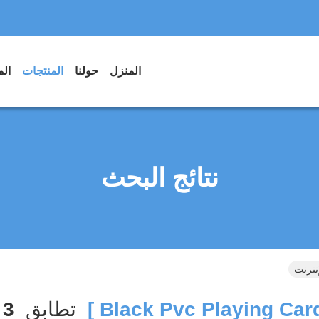
المنزل
حولنا
المنتجات
الم
نتائج البحث
تطابق
3
ا