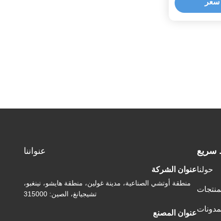
سعر
 سريع
عنواننا
حولنا
عنوان الشركة
منطقة أوتشي الصناعية، مدينة غولين، منطقة هايشو، نينغبو،
منتجات
تشيجيانغ، الصين: 315000
مدونات
عنوان المصنع